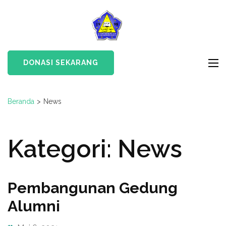
Lompat
ke
WAKAF AL
Wakaf Yayasan Al
konten
Ashriyyah
Ashriyyah Nurul Iman
(Tekan
Nurul Iman
Islamic Boarding School
Enter)
DONASI SEKARANG
Beranda
>
News
Kategori:
News
Pembangunan Gedung
Alumni